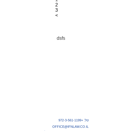
Posts
2
pagination
3
>
dsfs
טל: +972-3-561-1199
OFFICE@IFNLAW.CO.IL