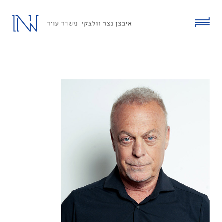
ski
t
conten
click
to
toggle
menu