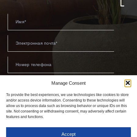
Имя
Электронная
почта
Номер
телефона
Сообщение
Manage Consent
To provide the best experiences, we use technologies like cookies to store
and/or access device information. Consenting to these technologies will
allow us to process data such as browsing behavior or unique IDs on this
site. Not consenting or withdrawing consent, may adversely affect certain
features and functions.
Я согласен/согласна с
политикой
конфиденциальности
Accept