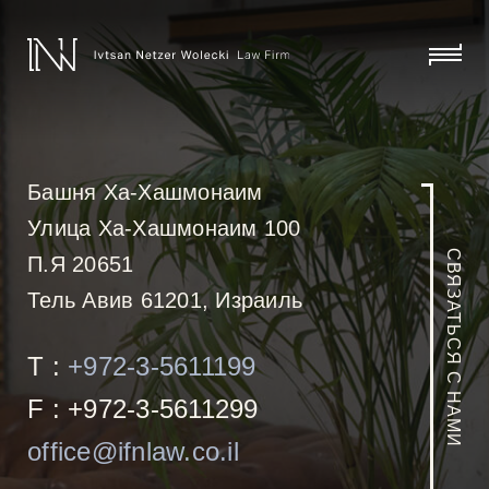
skip
to
content
click
to
toggl
menu
Башня Ха-Хашмонаим
Улица Ха-Хашмонаим 100
СВЯЗАТЬСЯ С НАМИ
П.Я 20651
Тель Авив 61201, Израиль
T :
+972-3-5611199
F : +972-3-5611299
office@ifnlaw.co.il