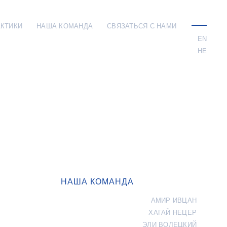
АКТИКИ
НАША КОМАНДА
СВЯЗАТЬСЯ С НАМИ
click
to
EN
toggle
HE
menu
НАША КОМАНДА
АМИР ИВЦАН
ХАГАЙ НЕЦЕР
ЭЛИ ВОЛЕЦКИЙ