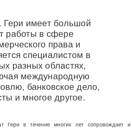
ить
ронное
о
. Гери имеет большой
н
т работы в сфере
мерческого права и
яется специалистом в
ых разных областях,
ючая международную
говлю, банковское дело,
сты и многое другое.
ат Гери в течение многих лет сопровождает и