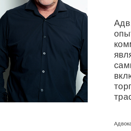
отправ
элект
письм
Адв
Стиве
Гери
опы
ком
явл
сам
вкл
тор
тра
Адвок