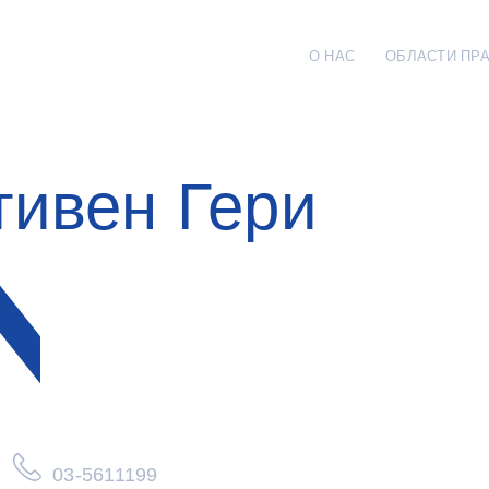
О НАС
ОБЛАСТИ ПР
тивен Гери
те
03-5611199