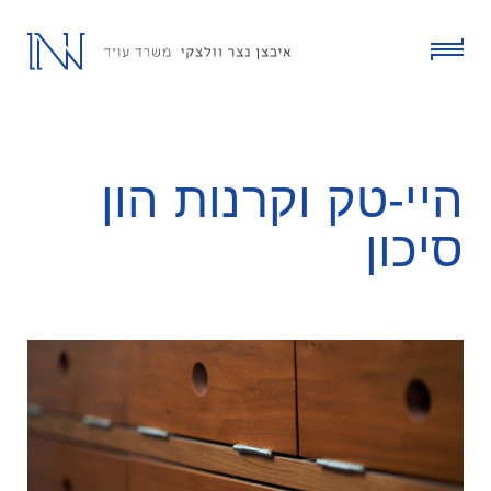
ski
t
conten
click
to
toggle
menu
היי-טק וקרנות הון
סיכון