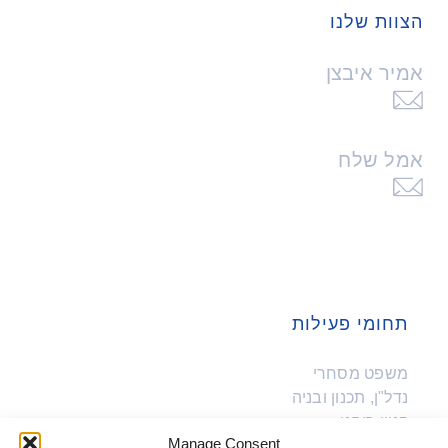
הצוות שלנו
אמיר איבצן
לחצו
לשליחת
מייל
אמל שלח
לחצו
אמיר
לשליחת
איבצן
מייל
אמל
שלח
תחומי פעילות
משפט מסחרי
נדל"ן, תכנון ובניה
קניין רוחני
Manage Consent
היי-טק וקרנות הון סיכון