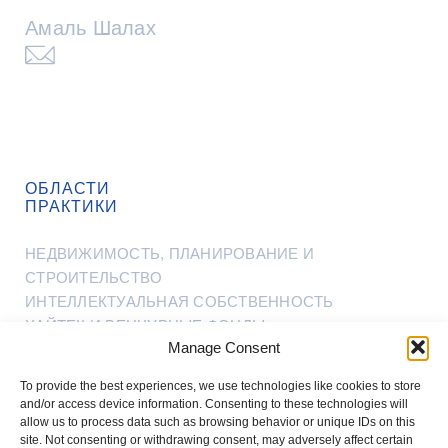
отправить
Амаль Шалах
Нажмите
электронное
чтобы
письмо
отправить
Амир
электронное
Ивцан
письмо
ОБЛАСТИ
Амаль
ПРАКТИКИ
Шалах
НЕДВИЖИМОСТЬ, ПЛАНИРОВАНИЕ И
СТРОИТЕЛЬСТВО
ИНТЕЛЛЕКТУАЛЬНАЯ СОБСТВЕННОСТЬ
ХАЙТЕК И ВЕНЧУРНЫЕ ФОНДЫ
Manage Consent
НАСЛЕДСТВА, ЗАВЕЩАНИЯ И ДОВЕРЕННОСТИ
НА СЛУЧАЙ НЕДЕЕСПОСОБНОСТИ
To provide the best experiences, we use technologies like cookies to store
СУДЕБНЫЕ СПОРЫ
and/or access device information. Consenting to these technologies will
ПРО БОНО
allow us to process data such as browsing behavior or unique IDs on this
site. Not consenting or withdrawing consent, may adversely affect certain