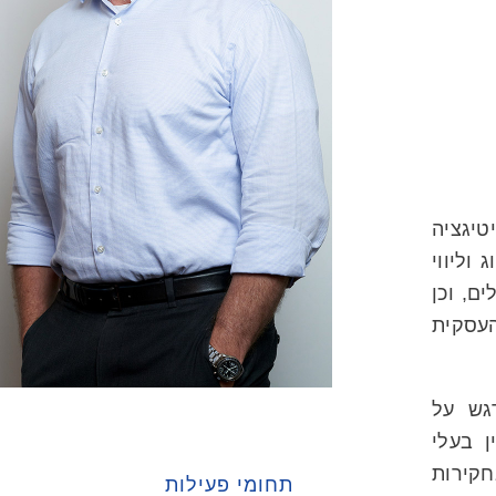
טיגציה
 מ-30 שנות ייצוג וליווי
ם, וכן
העסקית
גש על
ן בעלי
חקירות
תחומי פעילות