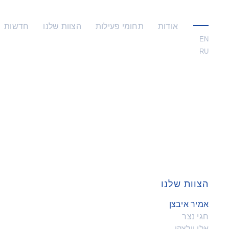
ski
t
conten
אודות
תחומי פעילות
הצוות שלנו
חדשות
click
to
EN
toggle
RU
menu
הצוות שלנו
אמיר איבצן
חגי נצר
אלי וולצקי