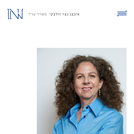
ski
t
conten
click
to
toggle
menu