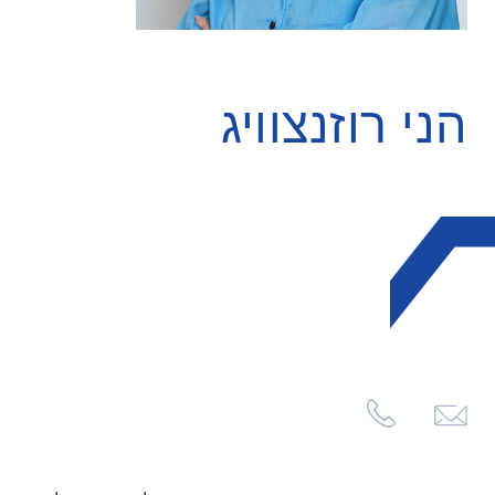
הני רוזנצוויג
לחצו
לשליחת
מייל
הני