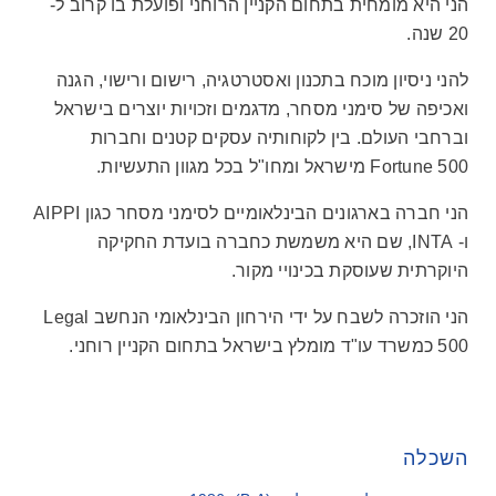
רוזנצוויג
הני היא מומחית בתחום הקניין הרוחני ופועלת בו קרוב ל-
20 שנה.
להני ניסיון מוכח בתכנון ואסטרטגיה, רישום ורישוי, הגנה
ואכיפה של סימני מסחר, מדגמים וזכויות יוצרים בישראל
וברחבי העולם. בין לקוחותיה עסקים קטנים וחברות
Fortune 500 מישראל ומחו"ל בכל מגוון התעשיות.
הני חברה בארגונים הבינלאומיים לסימני מסחר כגון AIPPI
ו- INTA, שם היא משמשת כחברה בועדת החקיקה
היוקרתית שעוסקת בכינויי מקור.
הני הוזכרה לשבח על ידי הירחון הבינלאומי הנחשב Legal
500 כמשרד עו"ד מומלץ בישראל בתחום הקניין רוחני.
השכלה